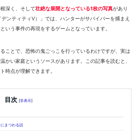
も根深く、そして
壮絶な展開となっている1枚の写真
があり
（アイデンティティⅤ）」では、ハンターがサバイバーを捕まえ
すという事件の再現をするゲームとなっています。
することで、恐怖の鬼ごっこを行っているわけですが、実は
々温かい家庭というソースがあります。この記事を読むと、
ート時点が理解できます。
目次
[
非表示
]
子にまつわる話