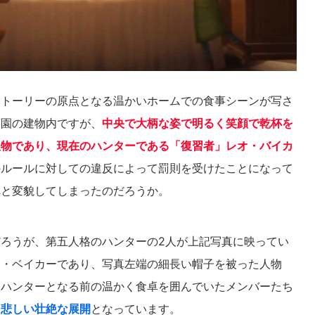
ストーリーの原点となる温かいホームでの食事シーンが写さ
荘園の建物内ですが、
中央で大柄な姿で明るく笑顔で乾杯を
人物であり、現在のハンターである「復習者」レオ・バイカ
のルールに対しての違反によって罰則を受けたことになって
へと変貌してしまったのだろうか。
ろうが、第五人格のハンターの2人が上記写真に映ってい
オ・ベイカーであり、写真左端の細長い帽子を被った人物
はハンターとなる前の温かく食卓を囲んでいたメンバーたち
く悲しい壮絶な展開
となっています。