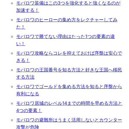
モバロワ装備はこの3つを強化すると強くなるのが
加速する！
モバロワのヒーローの集め方をレクチャーしてみ
た！
モバロワで勝てない理由はたった1つの要素の違
い！
モバロワ攻略ならコレを抑えておけば序盤は安心で
きる！
モバロワの王国番号を知る方法と好きな王国へ移民
する方法
モバロワでゴールドを集める方法を知ると序盤から
有利になる
モバロワ居城のレベル14までの時間を早める方法と
4つの要素！
モバロワの避難所はうまく活用しないとカウンター
攻撃が危険