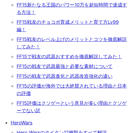
FF15新たなる王国のパワー10万を超短時間で達成す
る方法！
FF15戦友のチョコボ育成メリットと育て方Lv99
編！
FF15戦友のレベル上げのメリットとコツを徹底解説
してみた！
FF15で戦友の武器おすすめを徹底解説してみた！
FF15の戦友で武器最強と必要な素材について
FF15の戦友で武器進化と武器改造強化の違い
FF15の評価が海外では大絶賛されている理由と日本
の評価
FF15評価はクソゲーという意見が多い理由とクソゲ
ーでない訳
HeroWars
Hero Warsのタイタン12種類をすべて解説