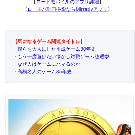
【
ロードモバイルのアプリ詳細
】
【
ローモバ動画撮影ならMirrativアプリ
】
【気になるゲーム関連タイトル】
・
僕らを大人にした平成ゲーム30年史
・
もう一度遊びたい懐かし対戦ゲーム総選挙
・
なぜ人はゲームにハマるのか
・
高橋名人のゲーム35年史