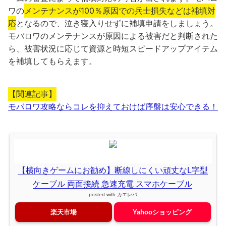
ワの
メンテナンスが100％原因での兵士損失などは補填対
応
となるので、泣き寝入りせずに補填申請をしましょう。
モバロワのメンテナンスが原因による被害だと判断された
ら、被害状況に応じて資源と時短スピードアップアイテム
を補填してもらえます。
【関連記事】
モバロワ攻略ならコレを抑えておけば序盤は安心できる！
【横向きゲームにお勧め】断線しにくい頑丈なL字型
ケーブル 両面接続 急速充電 スマホケーブル
posted with
カエレバ
楽天市場
Yahooショッピング