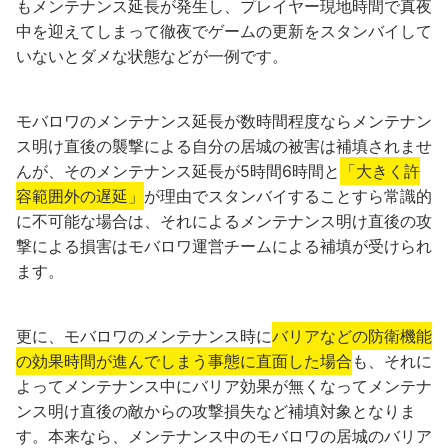
もメンテナンス延長が発生し、プレイヤー現地時間で真夜
中を迎えてしまって徹夜でゲームの更新をスタンバイして
いないとダメな状態などが一例です。
モバロワのメンテナンス延長が数時間程度ならメンテナン
ス明け直後の襲撃による自分の居城の被害は補填されませ
んが、そのメンテナンス延長が5時間6時間と
「大きく許
容範囲外の遅延」
が理由でスタンバイすることすら常識的
に不可能な場合は、それによるメンテナンス明け直後の攻
撃による損害はモバロワ運営チームによる補填が受けられ
ます。
更に、モバロワのメンテナンス時に
バリアなどの防衛機能
の効果時間が進んでしまう事態に直面した場合
も、それに
よってメンテナンス中にバリア効果が無くなってメンテナ
ンス明け直後の敵からの攻撃損失など補填対象となりま
す。本来なら、メンテナンス中のモバロワの居城のバリア