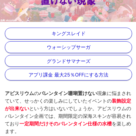
キングスレイド
ウォーシップサーガ
グランドサマナーズ
アプリ課金 最大25％OFFにする方法
アビスリウム
の
バレンタイン珊瑚置けない
現象に悩まされ
ていて、せっかくの楽しみにしていたイベントの
装飾設定
が出来ない
という方はいないでしょうか。アビスリウムの
バレンタイン企画では、期間限定の深海スキンが容易され
ており
一定期間だけそのバレンタイン仕様の水槽
を楽しめ
ます。